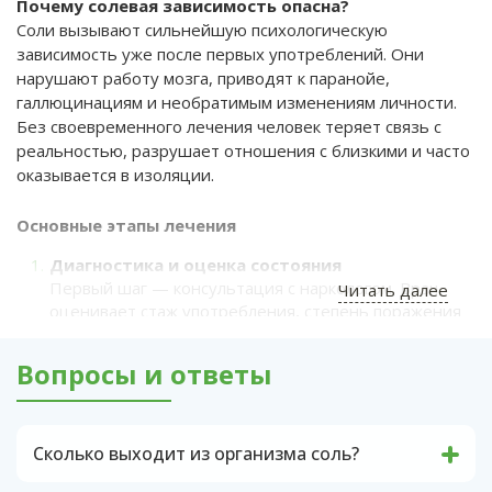
Почему солевая зависимость опасна?
Соли вызывают сильнейшую психологическую
зависимость уже после первых употреблений. Они
нарушают работу мозга, приводят к паранойе,
галлюцинациям и необратимым изменениям личности.
Без своевременного лечения человек теряет связь с
реальностью, разрушает отношения с близкими и часто
оказывается в изоляции.
Основные этапы лечения
Диагностика и оценка состояния
Первый шаг — консультация с наркологом. Врач
Читать далее
оценивает стаж употребления, степень поражения
организма и психики. На этом этапе важно понять,
есть ли сопутствующие заболевания (например,
Вопросы и ответы
проблемы с сердцем, печенью или почками).
Детоксикация
Очищение организма — обязательный этап. С
Сколько выходит из организма соль?
помощью капельниц и специальных препаратов
Соль. Это синтетическое вещество выводится
выводятся токсины, восстанавливается водно-