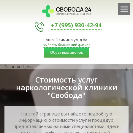
+7 (995) 930-42-94
Аша. Озимина ул, д.8а
Выбрать ближайший филиал
Обратный звонок
Главная
›
Цены
Стоимость услуг
наркологической клиники
"Свобода"
На этой странице вы найдете подробную
информацию о стоимости услуг и процедур,
предоставляемых нашими специалистами. Здесь
указаны тарифы на консультации врачей-