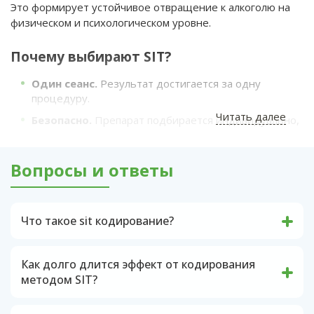
Это формирует устойчивое отвращение к алкоголю на
физическом и психологическом уровне.
Почему выбирают SIT?
Один сеанс.
Результат достигается за одну
процедуру.
Читать далее
Безопасно.
Препарат подбирается индивидуально,
с учетом состояния здоровья.
Долгий эффект.
Кодирование действует от 6
Вопросы и ответы
месяцев до 5 лет.
Анонимно.
Никаких записей, никаких вопросов —
только помощь.
Что такое sit кодирование?
Как проходит процедура?
Кодирование SIT (MST) — это метод,
сочетающий психотерапевтические техники
Консультация.
Врач оценивает состояние,
Как долго длится эффект от кодирования
для устранения зависимости на уровне коры
объясняет этапы и возможные последствия.
методом SIT?
головного мозга с использованием
запретительного кодировочного вещества.
Эффект от кодирования SIT сохраняется от 6
Подготовка.
Необходимо воздержаться от
месяцев до 5 лет, в зависимости от дозировки
алкоголя минимум 3 дня.