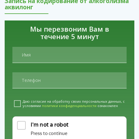
Запись на кодирование от алкоголизма
уникален, и мы это учитываем.
аквилонг
Результат.
Тысячи пациентов вернулись к трезвой
жизни благодаря нам.
Мы перезвоним Вам в
Не ждите, пока зависимость разрушит все вокруг.
течение 5 минут
Сделайте шаг к свободе уже сегодня.
Наши филиалы в регионах: услуги
Анонимное лечение алкоголизма в
Кисловодске
услуги
Лечение токсикомании в
Отрадном
услуги
Кодирование от
алкоголизма в Коврове
Даю согласие на обработку своих персональных данных, с
условиями
политики конфиденциальности
ознакомлен