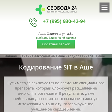
+7 (995) 930-42-94
Аша. Озимина ул, д.8а
Выбрать ближайший филиал
Обратный звонок
Главная
›
Лечение алкоголизма в Аше
›
Кодирование SIT в Аше
Кодирование SIT в Аше
Суть метода заключается во введении специального
препарата, который блокирует расщепление
алкоголя в организме. В результате, даже
небольшая доза спиртного вызывает сильную
интоксикацию: тошноту, головокружение,
учащенное сердцебиение.