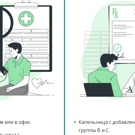
м или в офис.
Капельница с добавле
группы B и C.
льница с