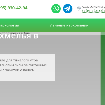
Аша. Озимина у
995) 930-42-94
Выбрать ближай
аркология
Лечение наркомании
хмелья в
 от похмелья в Аше
ие для тяжелого утра.
тановим силы за считанные
и с заботой о вашем