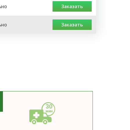
ьно
заказать
ьно
заказать
3