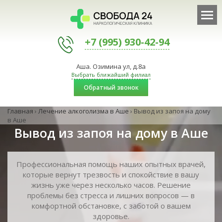
+7 (995) 930-42-94
Аша. Озимина ул, д.8а
Выбрать ближайший филиал
Обратный звонок
Главная
›
Лечение алкоголизма в Аше
›
Вывод из запоя на дому
в Аше
Вывод из запоя на дому в Аше
Профессиональная помощь наших опытных врачей,
которые вернут трезвость и спокойствие в вашу
жизнь уже через несколько часов. Решение
проблемы без стресса и лишних вопросов — в
комфортной обстановке, с заботой о вашем
здоровье.