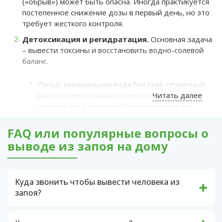
(«обрыв») может быть опасна. Иногда практикуется
постепенное снижение дозы в первый день, но это
требует жесткого контроля.
Детоксикация и регидратация.
Основная задача
– вывести токсины и восстановить водно-солевой
баланс.
Питье: минеральная вода без газа, огуречный
рассол (в небольшом количестве), некрепкий
Читать далее
сладкий чай с лимоном, отвар ромашки или
шиповника. Не менее 2-3 литров в сутки,
маленькими порциями.
FAQ или популярные вопросы о
выводе из запоя на дому
Сорбенты: активированный уголь, энтеросгель
для связывания остатков алкоголя в ЖКТ.
Медикаментозная поддержка (БАЗОВАЯ, БЕЗ
Куда звонить чтобы вывести человека из
РЕЦЕПТА).
запоя?
В случае ухудшения состояния человека, не
Для сердца и нервной системы: глицин,
связанного с опьянением, необходимо
панангин (аспаркам), магне B6.