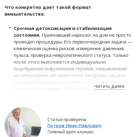
Что конкретно дает такой формат
вмешательства:
Срочная детоксикация и стабилизация
состояния.
Приехавший нарколог на дом не просто
проводит процедуры. Его первоочередная задача —
клиническая оценка рисков: измерение давления,
пульса, проверка неврологического статуса. Только
после этого выполняется индивидуально
подобранная инфузионная терапия, направленная
на купирование абстинентного синдрома, защиту
внутренних органов и снятие острых симптомов —
Читать далее
тремора, тахикардии, бессонницы.
Создание «терапевтического окна» для
диалога.
После медикаментозного облегчения
физических страданий наступает кратковременный
период ясности сознания. Этим моментом должен
Статья проверена
Петров Иван Павлович
воспользоваться специалист, чтобы, без давления и
Главный врач клиники
осуждения, обсудить с пациентом и его близкими