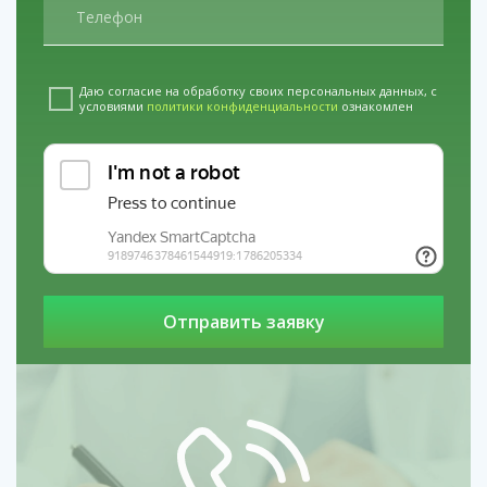
сосудистой системы и облегчить физические
страдания, что само по себе становится важным
мотивирующим фактором.
Прерывание запойного состояния.
Длительная
Даю согласие на обработку своих персональных данных, с
интоксикация — это нагрузка на все органы. Резкая
условиями
политики конфиденциальности
ознакомлен
самостоятельная отмена опасна. Специалист,
приехавший по вызову, может грамотно и поэтапно
провести инфузионную терапию для выведения
токсинов, коррекции обезвоживания и поддержки
работы печени, минимизируя риск развития психоза
или судорог.
Необходимость кризисного вмешательства
при угрозе срыва.
Если пациент, ранее
пытавшийся лечиться, снова начал употреблять,
важно действовать быстро. Один-два визита
нарколога на дом для стабилизации состояния и
срочной мотивационной работы могут
предотвратить уход в глубокий запой, сохранив
предыдущие результаты лечения.