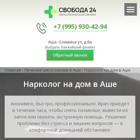
+7 (995) 930-42-94
Аша. Озимина ул, д.8а
Выбрать ближайший филиал
Обратный звонок
Главная
›
Лечение алкоголизма в Аше
›
Нарколог на дом в Аше
Нарколог на дом в Аше
Анонимно, быстро, профессионально. Врач приедет
в течение часа, чтобы снять похмелье, вывести из
запоя или оказать экстренную помощь. Решение
проблемы без стресса и лишних вопросов — в
комфортной домашней обстановке.